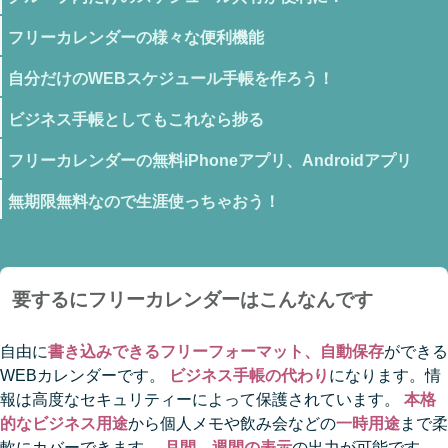
フリーカレンダーの様々な便利機能
自分だけのWEBスケジュール手帳を作ろう！
ビジネス手帳としてもこれなら捗る
フリーカレンダーの無料iPhoneアプリ、Androidアプリ
無期限無料なので生涯使っちゃおう！
要するにフリーカレンダーはこんなんです
自由に
書き込みできるフリーフォーマット、自動保存
ができる
WEBカレンダーです。
ビジネス手帳の代わり
になります。情
報は高度なセキュリティーによって保護されています。
本格
的なビジネス用途
から個人メモや飲み会などの
一時用途
まで柔
軟にカバーできます。
月間、週間の表示
の出力が可能です。